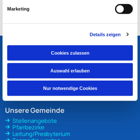
Marketing
Details zeigen
Ev. Kirchengemeinde
Bottrop
Cookies zulassen
An der Martinskirche 1
46236 Bottrop
Auswahl erlauben
ev-kirche-bottrop@ekvw.de
02041 31 70 20
Nur notwendige Cookies
Unsere Gemeinde
Stellenangebote
Pfarrbezirke
Leitung/Presbyterium