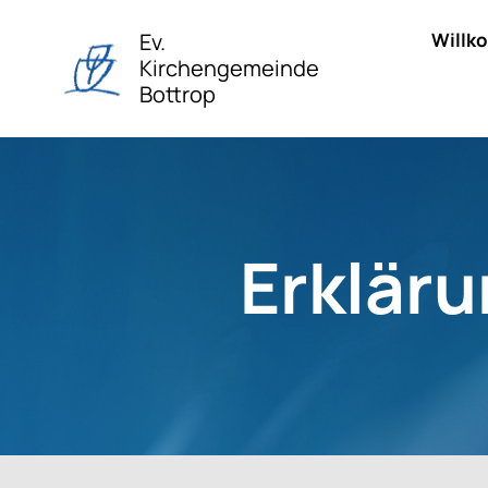
Ev.
Willk
Kirchengemeinde
Bottrop
Erkläru