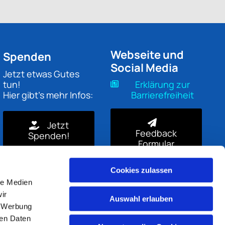
Webseite und
Spenden
Social Media
Jetzt etwas Gutes
tun!
Erklärung zur
Hier gibt's mehr Infos:
Barrierefreiheit
Jetzt
Feedback
Spenden!
Formular
Cookies zulassen
le Medien
ir
Auswahl erlauben
, Werbung
ren Daten