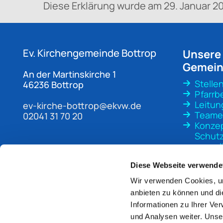
Diese Erklärung wurde am 29. Januar 20
Ev. Kirchengemeinde
Bottrop
Unsere
Gemei
An der Martinskirche 1
Stelle
46236 Bottrop
Pfarrb
Leitun
ev-kirche-bottrop@ekvw.de
Teame
02041 31 70 20
Konze
Schutz
sexuali
Gewal
Diese Webseite verwende
Wir verwenden Cookies, um
anbieten zu können und di
Informationen zu Ihrer Ve
und Analysen weiter. Unse