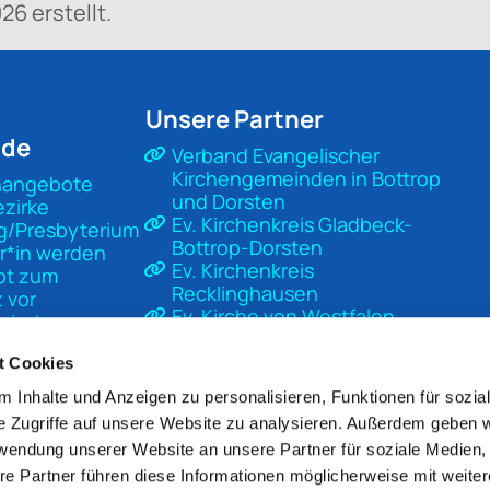
26 erstellt.
Unsere Partner
nde
Verband Evangelischer
Kirchengemeinden in Bottrop
nangebote
und Dorsten
ezirke
Ev. Kirchenkreis Gladbeck-
g/Presbyterium
Bottrop-Dorsten
r*in werden
Ev. Kirchenkreis
pt zum
Recklinghausen
 vor
Ev. Kirche von Westfalen
sierter
Ev. Kirche in Deutschland
t
Diakonisches Werk Gladbeck-
t Cookies
Bottrop-Dorsten
 Inhalte und Anzeigen zu personalisieren, Funktionen für sozia
Unsere Kirche
e Zugriffe auf unsere Website zu analysieren. Außerdem geben w
Mach Kirche
rwendung unserer Website an unsere Partner für soziale Medien
re Partner führen diese Informationen möglicherweise mit weite