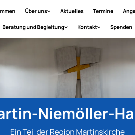
ommen
Über uns
Aktuelles
Termine
Ange
Beratung und Begleitung
Kontakt
Spenden
rtin-
Niemöller-H
Ein Teil der Region Martinskirche