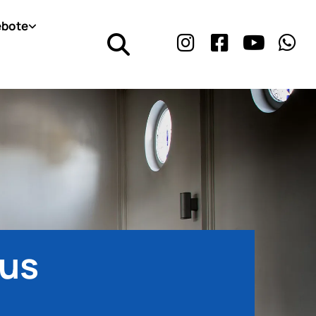
bote
aus