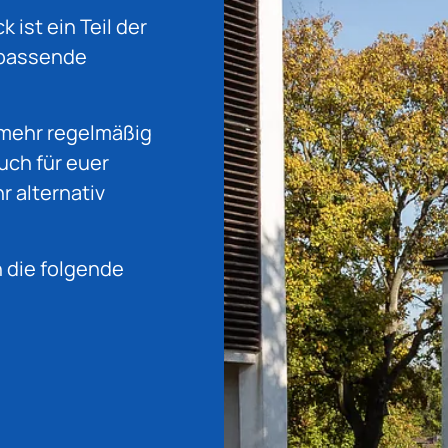
ist ein Teil der
s passende
 mehr regelmäßig
uch für euer
r alternativ
n die folgende