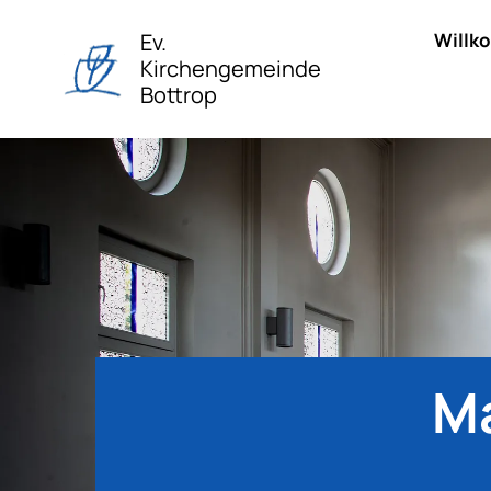
Ev.
Willk
Kirchengemeinde
Bottrop
Ma