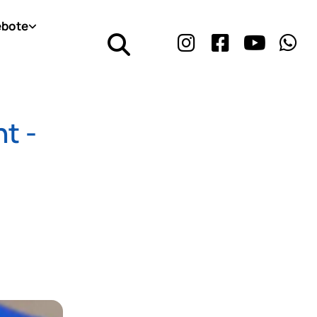
bote
t -