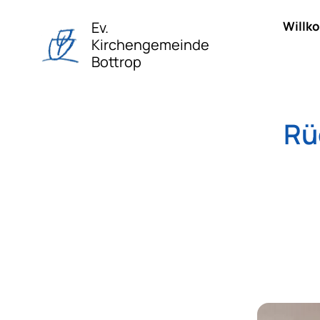
Ev.
Willk
Kirchengemeinde
Bottrop
Rü