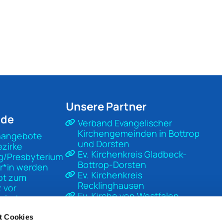
Unsere Partner
nde
Verband Evangelischer
Kirchengemeinden in Bottrop
nangebote
und Dorsten
ezirke
Ev. Kirchenkreis Gladbeck-
g/Presbyterium
Bottrop-Dorsten
r*in werden
Ev. Kirchenkreis
pt zum
Recklinghausen
 vor
Ev. Kirche von Westfalen
sierter
Ev. Kirche in Deutschland
t
Diakonisches Werk Gladbeck-
t Cookies