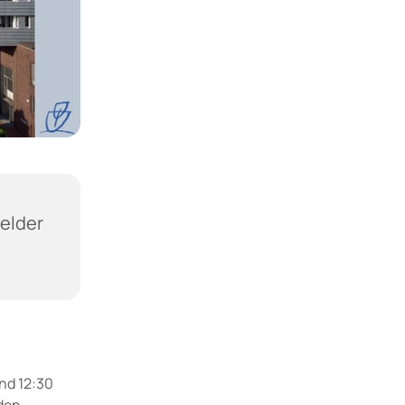
felder
nd 12:30
den