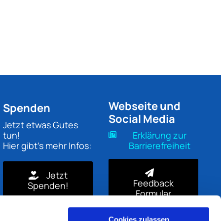
Webseite und
Spenden
Social Media
Jetzt etwas Gutes
tun!
Erklärung zur
Hier gibt's mehr Infos:
Barrierefreiheit
Jetzt
Feedback
Spenden!
Formular
Cookies zulassen