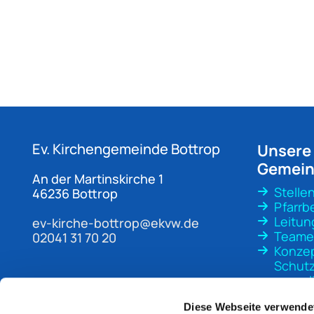
Ev. Kirchengemeinde
Bottrop
Unsere
Gemei
An der Martinskirche 1
Stelle
46236 Bottrop
Pfarrb
Leitun
ev-kirche-bottrop@ekvw.de
Teame
02041 31 70 20
Konze
Schutz
sexuali
Gewal
Diese Webseite verwende