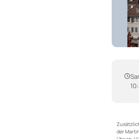
Sam
10:
Zusätzlich
der Marti
Uhr an. H