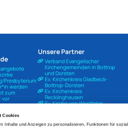
Unsere Partner
nde
Verband Evangelischer
Kirchengemeinden in Bottrop
nangebote
und Dorsten
ezirke
Ev. Kirchenkreis Gladbeck-
g/Presbyterium
Bottrop-Dorsten
r*in werden
Ev. Kirchenkreis
pt zum
Recklinghausen
 vor
Ev. Kirche von Westfalen
sierter
Ev. Kirche in Deutschland
t
Diakonisches Werk Gladbeck-
t Cookies
Bottrop-Dorsten
 Inhalte und Anzeigen zu personalisieren, Funktionen für sozia
Unsere Kirche