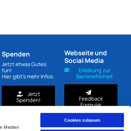
Webseite und
Spenden
Social Media
Jetzt etwas Gutes
tun!
Erklärung zur
Hier gibt's mehr Infos:
Barrierefreiheit
Jetzt
Feedback
Spenden!
Formular
Cookies zulassen
le Medien