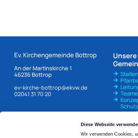
Ev. Kirchengemeinde
Bottrop
Unsere
Gemei
An der Martinskirche 1
Stelle
46236 Bottrop
Pfarrb
Leitun
ev-kirche-bottrop@ekvw.de
Teame
02041 31 70 20
Konze
Schutz
sexuali
Gewal
Diese Webseite verwende
Wir verwenden Cookies, um