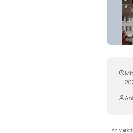
Mi
202
An
An Marktt