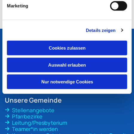
Marketing
Details zeigen
Ev. Kirchengemeinde
Bottrop
Cookies zulassen
An der Martinskirche 1
46236 Bottrop
Auswahl erlauben
ev-kirche-bottrop@ekvw.de
02041 31 70 20
Nur notwendige Cookies
Unsere Gemeinde
Stellenangebote
Pfarrbezirke
Leitung/Presbyterium
Teamer*in werden