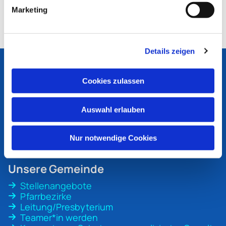
Marketing
Details zeigen
Ev. Kirchengemeinde
Bottrop
Cookies zulassen
An der Martinskirche 1
46236 Bottrop
Auswahl erlauben
ev-kirche-bottrop@ekvw.de
02041 31 70 20
Nur notwendige Cookies
Unsere Gemeinde
Stellenangebote
Pfarrbezirke
Leitung/Presbyterium
Teamer*in werden