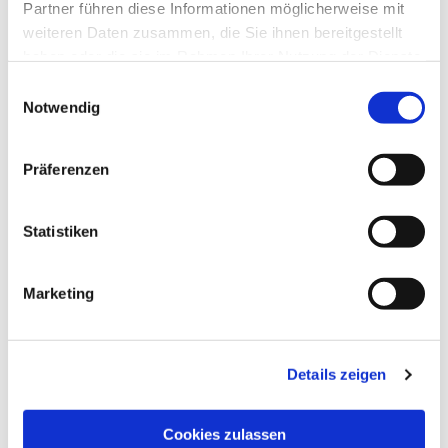
Partner führen diese Informationen möglicherweise mit
weiteren Daten zusammen, die Sie ihnen bereitgestellt
Dies könnte Sie auch
haben oder die sie im Rahmen Ihrer Nutzung der Dienste
gesammelt haben.
Einwilligungsauswahl
interessieren
Notwendig
Präferenzen
Statistiken
Marketing
Details zeigen
Cookies zulassen