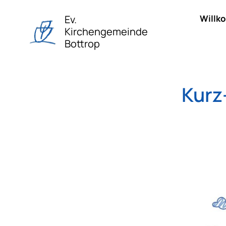
Ev.
Willk
Kirchengemeinde
Bottrop
Kurz