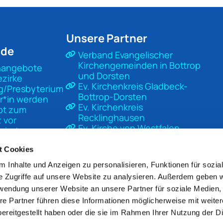
Unsere Partner
nde
Verband Evangelischer
Kirchengemeinden in Bottrop
nangebote
und Dorsten
ezirke
Ev. Kirchenkreis Gladbeck-
g/Presbyterium
Bottrop-Dorsten
r*in werden
Ev. Kirchenkreis
pt zum
Recklinghausen
 vor
Ev. Kirche von Westfalen
sierter
Ev. Kirche in Deutschland
t
Diakonisches Werk Gladbeck-
t Cookies
Bottrop-Dorsten
 Inhalte und Anzeigen zu personalisieren, Funktionen für sozia
Unsere Kirche
e Zugriffe auf unsere Website zu analysieren. Außerdem geben w
Mach Kirche
rwendung unserer Website an unsere Partner für soziale Medien
re Partner führen diese Informationen möglicherweise mit weite
ereitgestellt haben oder die sie im Rahmen Ihrer Nutzung der D