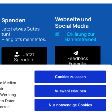
Webseite und
Spenden
Social Media
Jetzt etwas Gutes
tun!
Erklärung zur
Hier gibt's mehr Infos:
Barrierefreiheit
Jetzt
Feedback
Spenden!
Formular
Cookies zulassen
le Medien
ir
Auswahl erlauben
, Werbung
ren Daten
Nur notwendige Cookies
ienste