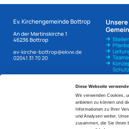
Ev. Kirchengemeinde
Bottrop
Unsere
Gemei
An der Martinskirche 1
Stelle
46236 Bottrop
Pfarrb
Leitun
ev-kirche-bottrop@ekvw.de
Teame
02041 31 70 20
Konze
Schutz
sexuali
Gewal
Diese Webseite verwende
Wir verwenden Cookies, um
anbieten zu können und di
Informationen zu Ihrer Ve
und Analysen weiter. Unse
zusammen, die Sie ihnen b