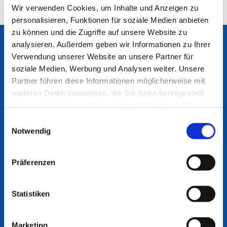
Status code: 403
Wir verwenden Cookies, um Inhalte und Anzeigen zu
personalisieren, Funktionen für soziale Medien anbieten
zu können und die Zugriffe auf unsere Website zu
Ev. Kirchengemeinde
Bottrop
analysieren. Außerdem geben wir Informationen zu Ihrer
Verwendung unserer Website an unsere Partner für
An der Martinskirche 1
soziale Medien, Werbung und Analysen weiter. Unsere
46236 Bottrop
Partner führen diese Informationen möglicherweise mit
weiteren Daten zusammen, die Sie ihnen bereitgestellt
ev-kirche-bottrop@ekvw.de
haben oder die sie im Rahmen Ihrer Nutzung der Dienste
02041 31 70 20
gesammelt haben.
Einwilligungsauswahl
Notwendig
Unsere Gemeinde
Stellenangebote
Präferenzen
Pfarrbezirke
Leitung/Presbyterium
Teamer*in werden
Statistiken
Konzept zum Schutz vor sexualisierter Gewalt
Marketing