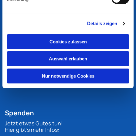
Unsere Partner
Verband Evangelischer Kirchengemeinden
Details zeigen
in Bottrop und Dorsten
Ev. Kirchenkreis Gladbeck-Bottrop-
Dorsten
Cookies zulassen
Ev. Kirchenkreis Recklinghausen
Ev. Kirche von Westfalen
Ev. Kirche in Deutschland
Auswahl erlauben
Diakonisches Werk Gladbeck-Bottrop-
Dorsten
Unsere Kirche
Nur notwendige Cookies
Mach Kirche
Spenden
Jetzt etwas Gutes tun!
Hier gibt's mehr Infos: