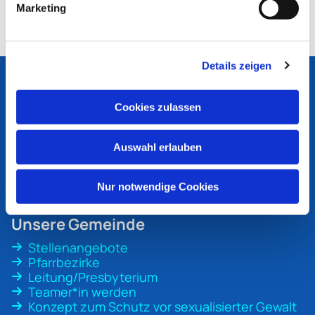
Marketing
Details zeigen
Ev. Kirchengemeinde
Bottrop
Cookies zulassen
An der Martinskirche 1
46236 Bottrop
Auswahl erlauben
ev-kirche-bottrop@ekvw.de
02041 31 70 20
Nur notwendige Cookies
Unsere Gemeinde
Stellenangebote
Pfarrbezirke
Leitung/Presbyterium
Teamer*in werden
Konzept zum Schutz vor sexualisierter Gewalt