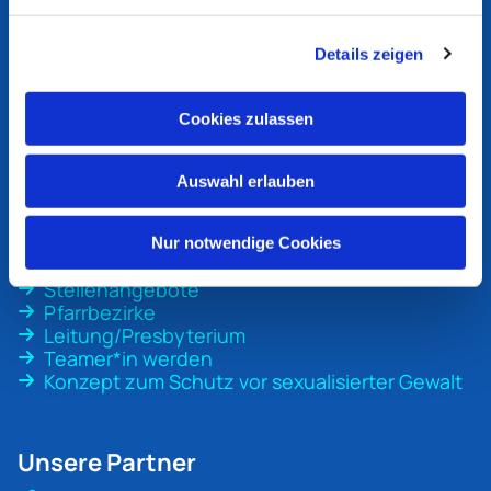
Ev. Kirchengemeinde
Bottrop
Details zeigen
An der Martinskirche 1
46236 Bottrop
Cookies zulassen
ev-kirche-bottrop@ekvw.de
02041 31 70 20
Auswahl erlauben
Nur notwendige Cookies
Unsere Gemeinde
Stellenangebote
Pfarrbezirke
Leitung/Presbyterium
Teamer*in werden
Konzept zum Schutz vor sexualisierter Gewalt
Unsere Partner