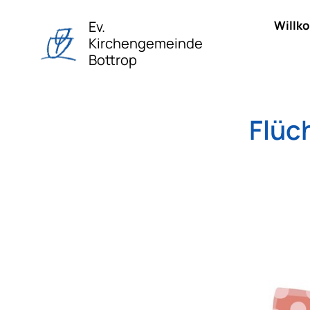
Ev.
Willk
Kirchengemeinde
Bottrop
Flüc