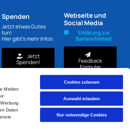
Webseite und
Spenden
Social Media
Jetzt etwas Gutes
tun!
Erklärung zur
Hier gibt's mehr Infos:
Barrierefreiheit
Jetzt
Feedback
Spenden!
Formular
Cookies zulassen
le Medien
ir
Auswahl erlauben
, Werbung
ren Daten
Nur notwendige Cookies
ienste
gin