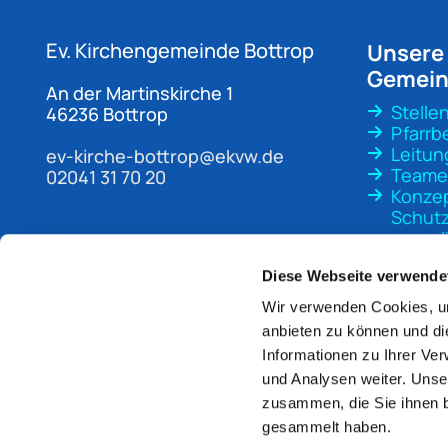
Ev. Kirchengemeinde
Bottrop
Unsere
Gemei
An der Martinskirche 1
Stelle
46236 Bottrop
Pfarrb
Leitun
ev-kirche-bottrop@ekvw.de
Teame
02041 31 70 20
Konze
Schutz
sexuali
Gewal
Diese Webseite verwende
Wir verwenden Cookies, um
anbieten zu können und di
Informationen zu Ihrer Ve
und Analysen weiter. Unse
zusammen, die Sie ihnen b
gesammelt haben.
Im