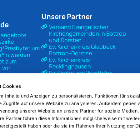
Unsere Partner
nde
Verband Evangelischer
Kirchengemeinden in Bottrop
nangebote
und Dorsten
ezirke
Ev. Kirchenkreis Gladbeck-
g/Presbyterium
Bottrop-Dorsten
r*in werden
Ev. Kirchenkreis
pt zum
Recklinghausen
 vor
Ev. Kirche von Westfalen
sierter
Ev. Kirche in Deutschland
t
Diakonisches Werk Gladbeck-
t Cookies
Bottrop-Dorsten
 Inhalte und Anzeigen zu personalisieren, Funktionen für sozia
Unsere Kirche
e Zugriffe auf unsere Website zu analysieren. Außerdem geben w
Mach Kirche
rwendung unserer Website an unsere Partner für soziale Medien
re Partner führen diese Informationen möglicherweise mit weite
ereitgestellt haben oder die sie im Rahmen Ihrer Nutzung der D
pressum
Datenschutzerklärung
ChurchDesk-Lo