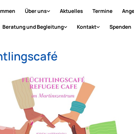
ommen
Über uns
Aktuelles
Termine
Ange
Beratung und Begleitung
Kontakt
Spenden
htlingscafé