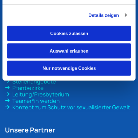
Ev. Kirchengemeinde
Bottrop
Details zeigen
An der Martinskirche 1
46236 Bottrop
Cookies zulassen
ev-kirche-bottrop@ekvw.de
02041 31 70 20
Auswahl erlauben
Nur notwendige Cookies
Unsere Gemeinde
Stellenangebote
Pfarrbezirke
Leitung/Presbyterium
Teamer*in werden
Konzept zum Schutz vor sexualisierter Gewalt
Unsere Partner