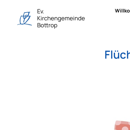
Ev.
Willk
Kirchengemeinde
Bottrop
Flüc