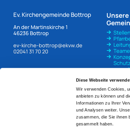
Ev. Kirchengemeinde
Bottrop
Unsere
Gemei
An der Martinskirche 1
Stelle
46236 Bottrop
Pfarrb
Leitun
ev-kirche-bottrop@ekvw.de
Teame
02041 31 70 20
Konze
Schutz
sexuali
Gewal
Diese Webseite verwende
Wir verwenden Cookies, um
anbieten zu können und di
Informationen zu Ihrer Ve
und Analysen weiter. Unse
zusammen, die Sie ihnen b
gesammelt haben.
Im