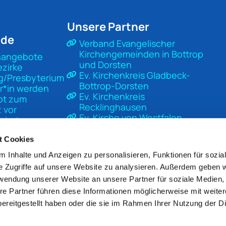
Unsere Partner
nde
Verband Evangelischer
Kirchengemeinden in Bottrop
nangebote
und Dorsten
ezirke
Ev. Kirchenkreis Gladbeck-
g/Presbyterium
Bottrop-Dorsten
r*in werden
Ev. Kirchenkreis
pt zum
Recklinghausen
 vor
Ev. Kirche von Westfalen
sierter
Ev. Kirche in Deutschland
t
Diakonisches Werk Gladbeck-
t Cookies
Bottrop-Dorsten
 Inhalte und Anzeigen zu personalisieren, Funktionen für sozia
Unsere Kirche
e Zugriffe auf unsere Website zu analysieren. Außerdem geben w
Mach Kirche
rwendung unserer Website an unsere Partner für soziale Medien
re Partner führen diese Informationen möglicherweise mit weite
ereitgestellt haben oder die sie im Rahmen Ihrer Nutzung der D
pressum
Datenschutzerklärung
ChurchDesk-Lo