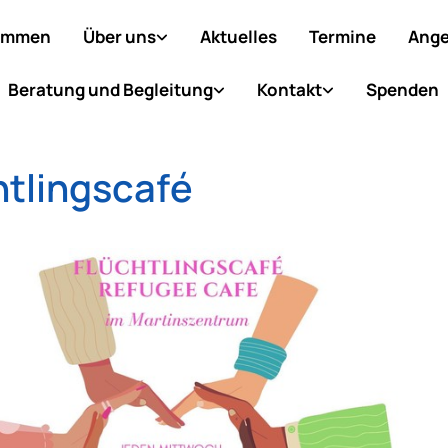
ommen
Über uns
Aktuelles
Termine
Ange
Beratung und Begleitung
Kontakt
Spenden
htlingscafé