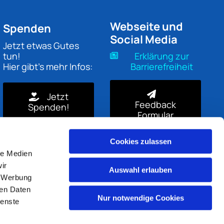
Webseite und
Spenden
Social Media
Jetzt etwas Gutes
tun!
Erklärung zur
Hier gibt's mehr Infos:
Barrierefreiheit
Jetzt
Feedback
Spenden!
Formular
Cookies zulassen
le Medien
ir
Auswahl erlauben
, Werbung
ren Daten
Nur notwendige Cookies
ienste
gin