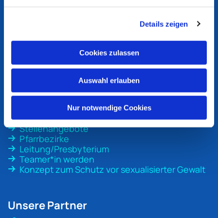
Ev. Kirchengemeinde
Bottrop
Details zeigen
An der Martinskirche 1
46236 Bottrop
Cookies zulassen
ev-kirche-bottrop@ekvw.de
02041 31 70 20
Auswahl erlauben
Nur notwendige Cookies
Unsere Gemeinde
Stellenangebote
Pfarrbezirke
Leitung/Presbyterium
Teamer*in werden
Konzept zum Schutz vor sexualisierter Gewalt
Unsere Partner