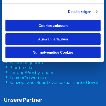
Ev. Kirchengemeinde
Bottrop
Details zeigen
An der Martinskirche 1
46236 Bottrop
Cookies zulassen
ev-kirche-bottrop@ekvw.de
02041 31 70 20
Auswahl erlauben
Nur notwendige Cookies
Unsere Gemeinde
Stellenangebote
Pfarrbezirke
Leitung/Presbyterium
Teamer*in werden
Konzept zum Schutz vor sexualisierter Gewalt
Unsere Partner