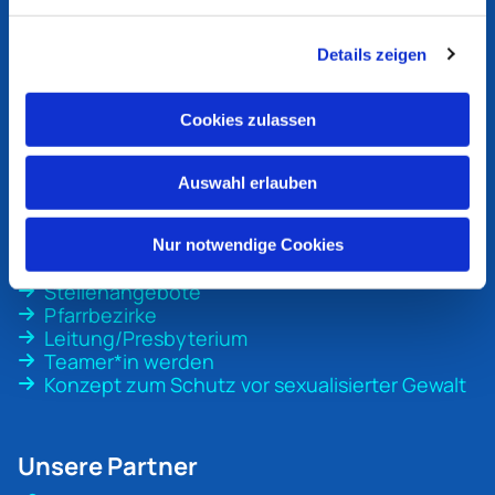
Ev. Kirchengemeinde
Bottrop
Details zeigen
An der Martinskirche 1
46236 Bottrop
Cookies zulassen
ev-kirche-bottrop@ekvw.de
02041 31 70 20
Auswahl erlauben
Nur notwendige Cookies
Unsere Gemeinde
Stellenangebote
Pfarrbezirke
Leitung/Presbyterium
Teamer*in werden
Konzept zum Schutz vor sexualisierter Gewalt
Unsere Partner