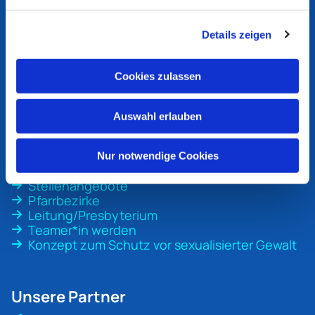
Ev. Kirchengemeinde
Bottrop
Details zeigen
An der Martinskirche 1
46236 Bottrop
Cookies zulassen
ev-kirche-bottrop@ekvw.de
02041 31 70 20
Auswahl erlauben
Nur notwendige Cookies
Unsere Gemeinde
Stellenangebote
Pfarrbezirke
Leitung/Presbyterium
Teamer*in werden
Konzept zum Schutz vor sexualisierter Gewalt
Unsere Partner