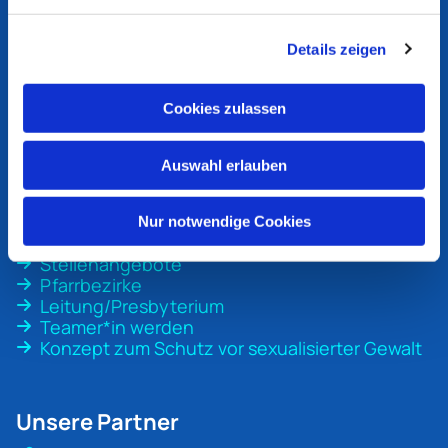
Ev. Kirchengemeinde
Bottrop
Details zeigen
An der Martinskirche 1
46236 Bottrop
Cookies zulassen
ev-kirche-bottrop@ekvw.de
02041 31 70 20
Auswahl erlauben
Nur notwendige Cookies
Unsere Gemeinde
Stellenangebote
Pfarrbezirke
Leitung/Presbyterium
Teamer*in werden
Konzept zum Schutz vor sexualisierter Gewalt
Unsere Partner