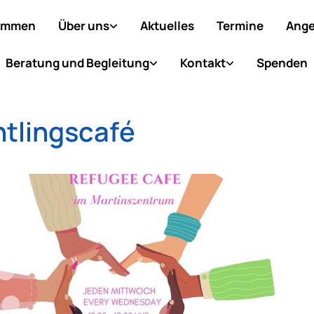
ommen
Über uns
Aktuelles
Termine
Ange
Beratung und Begleitung
Kontakt
Spenden
htlingscafé