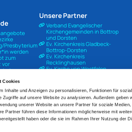
Unsere Partner
nde
Verband Evangelischer
Kirchengemeinden in Bottrop
nangebote
und Dorsten
ezirke
Ev. Kirchenkreis Gladbeck-
g/Presbyterium
Bottrop-Dorsten
r*in werden
Ev. Kirchenkreis
pt zum
Recklinghausen
 vor
Ev. Kirche von Westfalen
sierter
Ev. Kirche in Deutschland
t
Diakonisches Werk Gladbeck-
t Cookies
Bottrop-Dorsten
 Inhalte und Anzeigen zu personalisieren, Funktionen für sozia
Unsere Kirche
e Zugriffe auf unsere Website zu analysieren. Außerdem geben w
Mach Kirche
rwendung unserer Website an unsere Partner für soziale Medien
re Partner führen diese Informationen möglicherweise mit weite
ereitgestellt haben oder die sie im Rahmen Ihrer Nutzung der D
pressum
Datenschutzerklärung
ChurchDesk-Lo