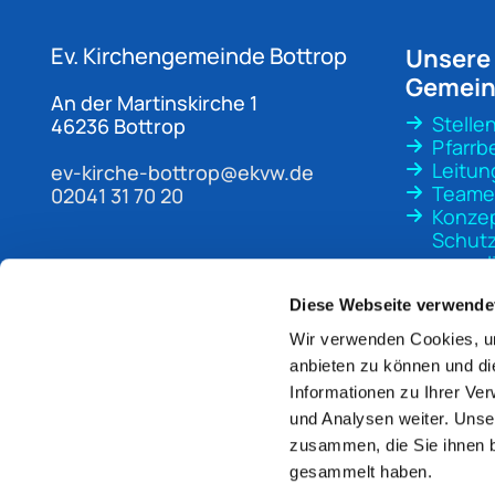
Ev. Kirchengemeinde
Bottrop
Unsere
Gemei
An der Martinskirche 1
Stelle
46236 Bottrop
Pfarrb
Leitun
ev-kirche-bottrop@ekvw.de
Teame
02041 31 70 20
Konze
Schutz
sexuali
Gewal
Diese Webseite verwende
Wir verwenden Cookies, um
anbieten zu können und di
Informationen zu Ihrer Ve
und Analysen weiter. Unse
zusammen, die Sie ihnen b
gesammelt haben.
Im