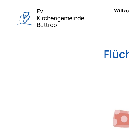
Ev.
Willk
Kirchengemeinde
Bottrop
Flüc