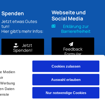
Webseite und
Spenden
Social Media
Jetzt etwas Gutes
tun!
Erklärung zur
Hier gibt's mehr Infos:
Barrierefreiheit
Jetzt
Feedback
Spenden!
Formular
Cookies zulassen
le Medien
ir
Auswahl erlauben
, Werbung
ren Daten
Nur notwendige Cookies
ienste
gin