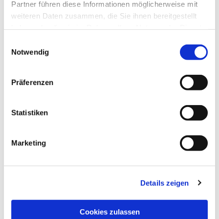
Partner führen diese Informationen möglicherweise mit
weiteren Daten zusammen, die Sie ihnen bereitgestellt
Dies könnte Sie auch
haben oder die sie im Rahmen Ihrer Nutzung der Dienste
gesammelt haben.
Einwilligungsauswahl
interessieren
Notwendig
Präferenzen
Statistiken
Marketing
Details zeigen
Cookies zulassen