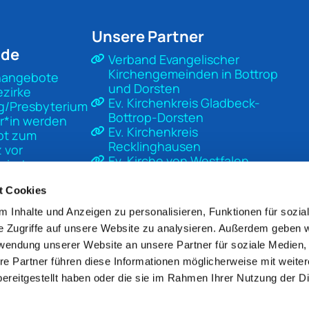
Unsere Partner
nde
Verband Evangelischer
Kirchengemeinden in Bottrop
nangebote
und Dorsten
ezirke
Ev. Kirchenkreis Gladbeck-
g/Presbyterium
Bottrop-Dorsten
r*in werden
Ev. Kirchenkreis
pt zum
Recklinghausen
 vor
Ev. Kirche von Westfalen
sierter
Ev. Kirche in Deutschland
t
Diakonisches Werk Gladbeck-
t Cookies
Bottrop-Dorsten
 Inhalte und Anzeigen zu personalisieren, Funktionen für sozia
Unsere Kirche
e Zugriffe auf unsere Website zu analysieren. Außerdem geben w
Mach Kirche
rwendung unserer Website an unsere Partner für soziale Medien
re Partner führen diese Informationen möglicherweise mit weite
ereitgestellt haben oder die sie im Rahmen Ihrer Nutzung der D
pressum
Datenschutzerklärung
ChurchDesk-Lo