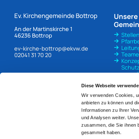
Ev. Kirchengemeinde
Bottrop
Unsere
Gemei
An der Martinskirche 1
Stelle
46236 Bottrop
Pfarrb
Leitun
ev-kirche-bottrop@ekvw.de
Teame
02041 31 70 20
Konze
Schutz
sexuali
Gewal
Diese Webseite verwende
Wir verwenden Cookies, um
anbieten zu können und di
Informationen zu Ihrer Ve
und Analysen weiter. Unse
zusammen, die Sie ihnen b
gesammelt haben.
Im