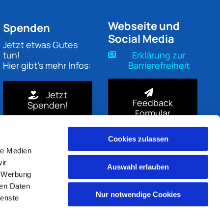
Webseite und
Spenden
Social Media
Jetzt etwas Gutes
tun!
Erklärung zur
Hier gibt's mehr Infos:
Barrierefreiheit
Jetzt
Feedback
Spenden!
Formular
Cookies zulassen
le Medien
ir
Auswahl erlauben
, Werbung
ren Daten
Nur notwendige Cookies
ienste
gin