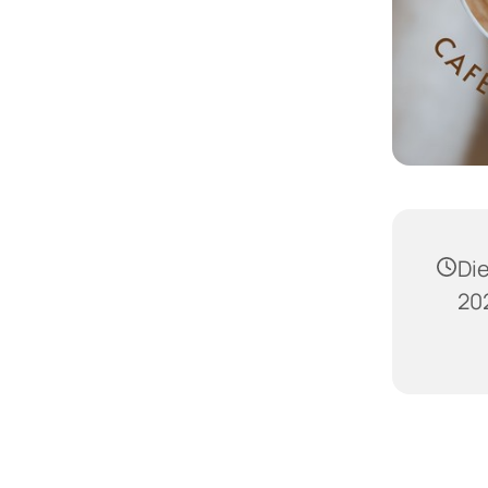
Di
202