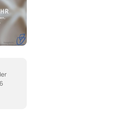
der
36