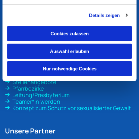
Ev. Kirchengemeinde
Bottrop
Details zeigen
An der Martinskirche 1
46236 Bottrop
Cookies zulassen
ev-kirche-bottrop@ekvw.de
02041 31 70 20
Auswahl erlauben
Nur notwendige Cookies
Unsere Gemeinde
Stellenangebote
Pfarrbezirke
Leitung/Presbyterium
Teamer*in werden
Konzept zum Schutz vor sexualisierter Gewalt
Unsere Partner