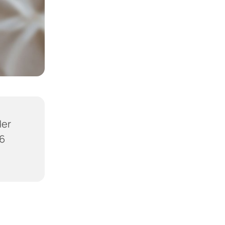
der
36