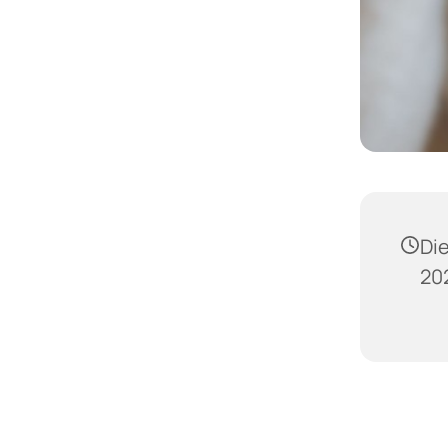
Di
202