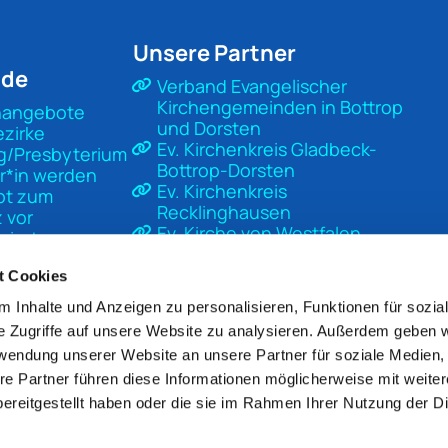
Unsere Partner
nde
Verband Evangelischer
Kirchengemeinden in Bottrop
nangebote
und Dorsten
ezirke
Ev. Kirchenkreis Gladbeck-
g/Presbyterium
Bottrop-Dorsten
r*in werden
Ev. Kirchenkreis
pt zum
Recklinghausen
 vor
Ev. Kirche von Westfalen
sierter
Ev. Kirche in Deutschland
t
Diakonisches Werk Gladbeck-
t Cookies
Bottrop-Dorsten
 Inhalte und Anzeigen zu personalisieren, Funktionen für sozia
Unsere Kirche
e Zugriffe auf unsere Website zu analysieren. Außerdem geben w
Mach Kirche
rwendung unserer Website an unsere Partner für soziale Medien
re Partner führen diese Informationen möglicherweise mit weite
ereitgestellt haben oder die sie im Rahmen Ihrer Nutzung der D
pressum
Datenschutzerklärung
ChurchDesk-Lo