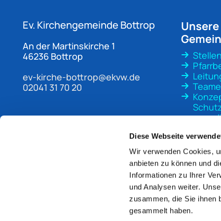
Ev. Kirchengemeinde
Bottrop
Unsere
Gemei
An der Martinskirche 1
Stelle
46236 Bottrop
Pfarrb
Leitun
ev-kirche-bottrop@ekvw.de
Teame
02041 31 70 20
Konze
Schutz
sexuali
Gewal
Diese Webseite verwende
Wir verwenden Cookies, um
anbieten zu können und di
Informationen zu Ihrer Ve
und Analysen weiter. Unse
zusammen, die Sie ihnen b
gesammelt haben.
Im