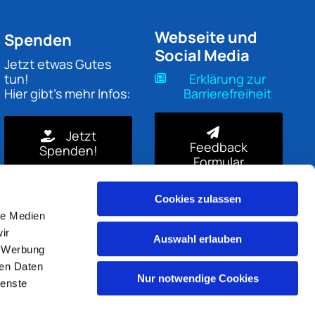
Webseite und
Spenden
Social Media
Jetzt etwas Gutes
tun!
Erklärung zur
Hier gibt's mehr Infos:
Barrierefreiheit
Jetzt
Feedback
Spenden!
Formular
Cookies zulassen
le Medien
ir
Auswahl erlauben
, Werbung
ren Daten
Nur notwendige Cookies
ienste
gin