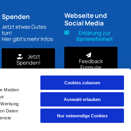
Webseite und
Spenden
Social Media
Jetzt etwas Gutes
tun!
Erklärung zur
Hier gibt's mehr Infos:
Barrierefreiheit
Jetzt
Feedback
Spenden!
Formular
Cookies zulassen
le Medien
ir
Auswahl erlauben
, Werbung
ren Daten
Nur notwendige Cookies
ienste
gin