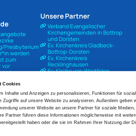
Unsere Partner
nde
Verband Evangelischer
Kirchengemeinden in Bottrop
nangebote
und Dorsten
ezirke
Ev. Kirchenkreis Gladbeck-
g/Presbyterium
Bottrop-Dorsten
r*in werden
Ev. Kirchenkreis
pt zum
Recklinghausen
 vor
Ev. Kirche von Westfalen
sierter
Ev. Kirche in Deutschland
t
Diakonisches Werk Gladbeck-
t Cookies
Bottrop-Dorsten
 Inhalte und Anzeigen zu personalisieren, Funktionen für sozia
Unsere Kirche
e Zugriffe auf unsere Website zu analysieren. Außerdem geben w
Mach Kirche
rwendung unserer Website an unsere Partner für soziale Medien
re Partner führen diese Informationen möglicherweise mit weite
ereitgestellt haben oder die sie im Rahmen Ihrer Nutzung der D
pressum
Datenschutzerklärung
ChurchDesk-Lo