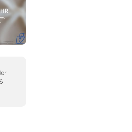
der
36