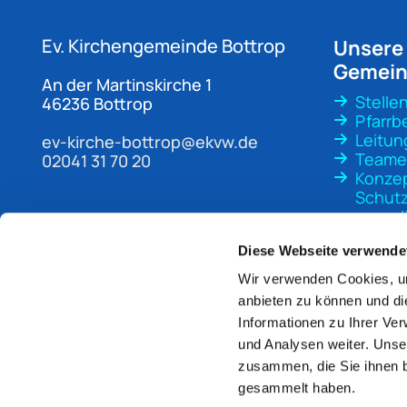
Ev. Kirchengemeinde
Bottrop
Unsere
Gemei
An der Martinskirche 1
Stelle
46236 Bottrop
Pfarrb
Leitun
ev-kirche-bottrop@ekvw.de
Teame
02041 31 70 20
Konze
Schutz
sexuali
Gewal
Diese Webseite verwende
Wir verwenden Cookies, um
anbieten zu können und di
Informationen zu Ihrer Ve
und Analysen weiter. Unse
zusammen, die Sie ihnen b
gesammelt haben.
Im