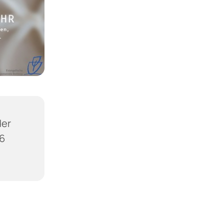
der
36