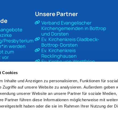
Unsere Partner
nde
Verband Evangelischer
Kirchengemeinden in Bottrop
nangebote
und Dorsten
ezirke
Ev. Kirchenkreis Gladbeck-
g/Presbyterium
Bottrop-Dorsten
r*in werden
Ev. Kirchenkreis
pt zum
Recklinghausen
 vor
Ev. Kirche von Westfalen
sierter
Ev. Kirche in Deutschland
t
Diakonisches Werk Gladbeck-
t Cookies
Bottrop-Dorsten
 Inhalte und Anzeigen zu personalisieren, Funktionen für sozia
Unsere Kirche
e Zugriffe auf unsere Website zu analysieren. Außerdem geben w
Mach Kirche
rwendung unserer Website an unsere Partner für soziale Medien
re Partner führen diese Informationen möglicherweise mit weite
ereitgestellt haben oder die sie im Rahmen Ihrer Nutzung der D
pressum
Datenschutzerklärung
ChurchDesk-Lo