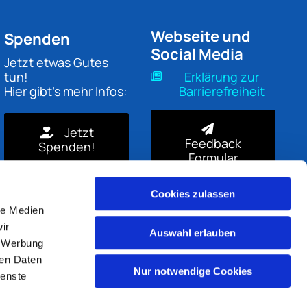
Webseite und
Spenden
Social Media
Jetzt etwas Gutes
tun!
Erklärung zur
Hier gibt's mehr Infos:
Barrierefreiheit
Jetzt
Feedback
Spenden!
Formular
Cookies zulassen
le Medien
ir
Auswahl erlauben
, Werbung
ren Daten
Nur notwendige Cookies
ienste
gin