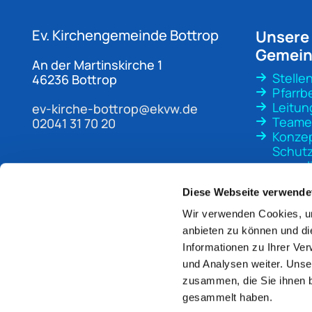
Ev. Kirchengemeinde
Bottrop
Unsere
Gemei
An der Martinskirche 1
Stelle
46236 Bottrop
Pfarrb
Leitun
ev-kirche-bottrop@ekvw.de
Teame
02041 31 70 20
Konze
Schutz
sexuali
Gewal
Diese Webseite verwende
Wir verwenden Cookies, um
anbieten zu können und di
Informationen zu Ihrer Ve
und Analysen weiter. Unse
zusammen, die Sie ihnen b
gesammelt haben.
Im