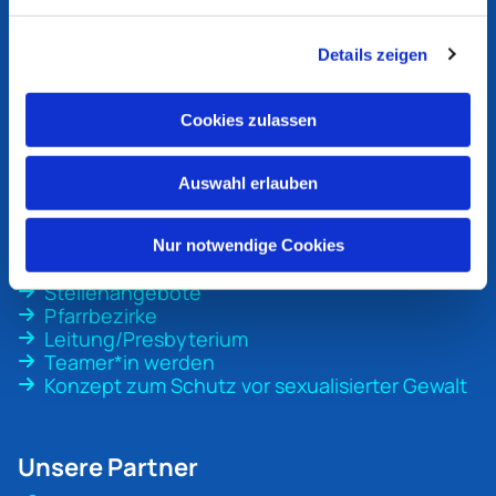
Ev. Kirchengemeinde
Bottrop
Details zeigen
An der Martinskirche 1
46236 Bottrop
Cookies zulassen
ev-kirche-bottrop@ekvw.de
02041 31 70 20
Auswahl erlauben
Nur notwendige Cookies
Unsere Gemeinde
Stellenangebote
Pfarrbezirke
Leitung/Presbyterium
Teamer*in werden
Konzept zum Schutz vor sexualisierter Gewalt
Unsere Partner