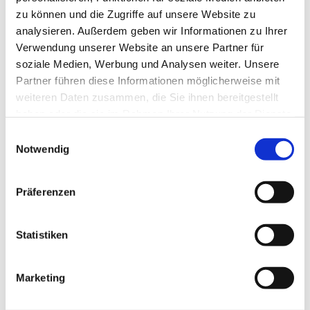
Bottrop. Unterstützt wird die Veranstaltung von der
zu können und die Zugriffe auf unsere Website zu
Evangelischen Kirche Bottrop und
analysieren. Außerdem geben wir Informationen zu Ihrer
der Arbeitsgemeinschaft Bottroper Chöre.
Verwendung unserer Website an unsere Partner für
soziale Medien, Werbung und Analysen weiter. Unsere
Partner führen diese Informationen möglicherweise mit
Bottrop singt!
weiteren Daten zusammen, die Sie ihnen bereitgestellt
haben oder die sie im Rahmen Ihrer Nutzung der Dienste
Mitsingkonzert für Frieden und Freiheit
gesammelt haben.
Einwilligungsauswahl
Notwendig
Live Musik - Open Air - Eintritt frei!
Am 18.07.2026 ab 18:00 Uhr
Präferenzen
Statistiken
Marketing