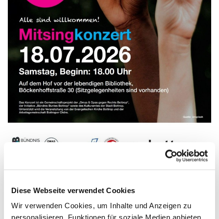
Das Konzert ist ein Gemeinschaftsprojekt der „Omas &
Diese Webseite verwendet Cookies
Opas gegen Rechts Bottrop“, der Initiative „Bündnis
Wir verwenden Cookies, um Inhalte und Anzeigen zu
Buntes Bottrop“ sowie des Kulturamtes der Stadt
personalisieren, Funktionen für soziale Medien anbieten